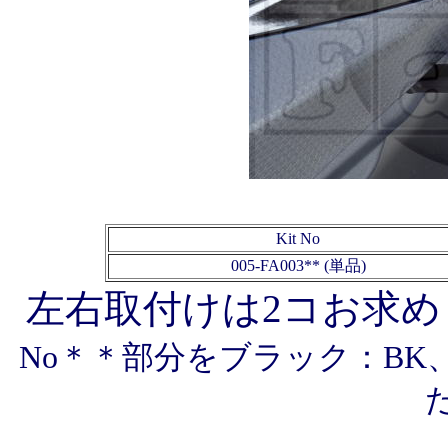
Kit No
005-FA003**
(単品)
左右取付けは2コお求
No＊＊部分をブラック：BK