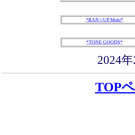
*RAN☆UP Moto*
*TONE GOODS*
2024
TOP