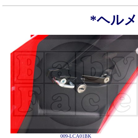
*ヘル
009-LCA01BK