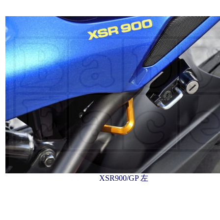
XSR900/GP 左