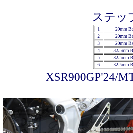
ステッ
1
2
0mm B
2
2
0mm B
3
20mm B
4
32.5mm B
5
32.5mm B
6
32.5mm B
XSR900GP'24