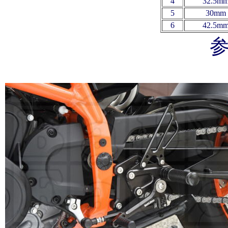
4
32.5mm
5
30mm 
6
42.5
mm