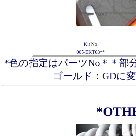
Kit No
005-EKT03**
*色の指定はパーツNo＊＊部
ゴールド：GDに
*OTH