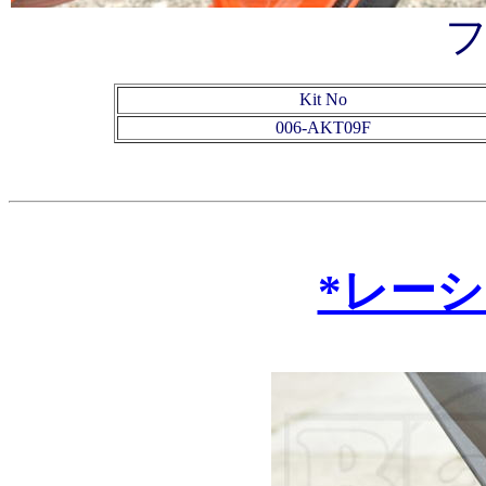
Kit No
006-AKT
09F
*レー