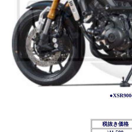
●XSR9
税抜き価格