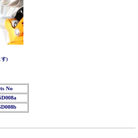
す)
ts No
SD008a
SD008b