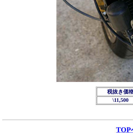
税抜き価
\11,500
TO