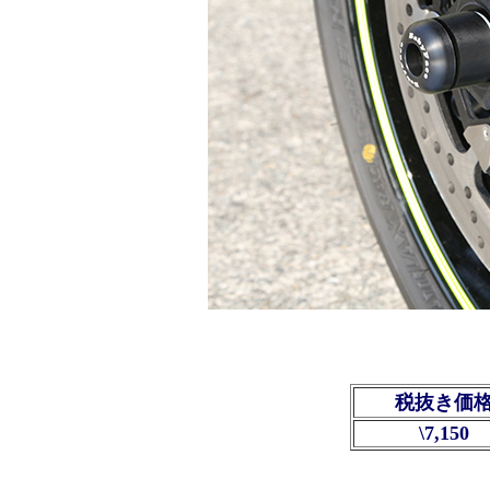
税抜き価
\7,150