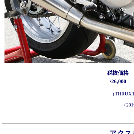
税抜価格
\26,000
（THRUXT
（20
アクス