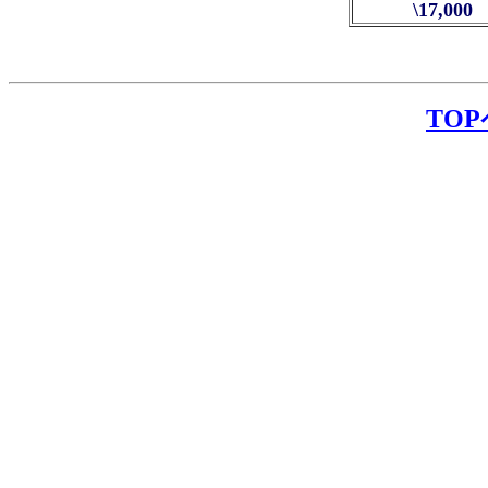
\17,000
TO