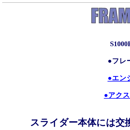
S1000
●フレ
●エン
●アク
スライダー本体には交