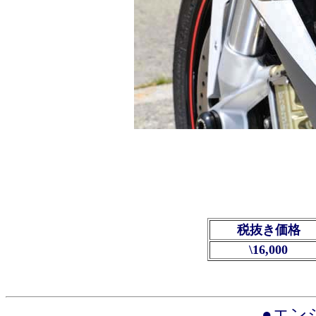
税抜き価格
\16,000
●エン