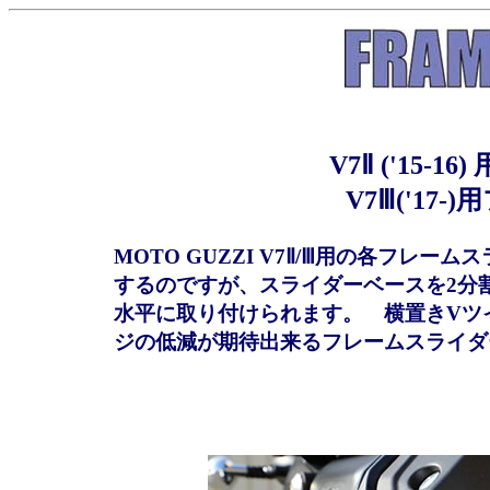
V7Ⅱ ('15
V7Ⅲ('17
MOTO GUZZI V7Ⅱ/Ⅲ用の各フ
するのですが、スライダーベースを2分
水平に取り付けられます。 横置きVツイ
ジの低減が期待出来るフレームスライダ