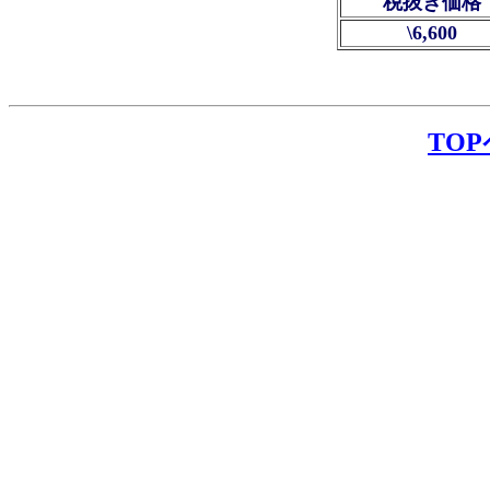
税抜き価格
\6,600
TO