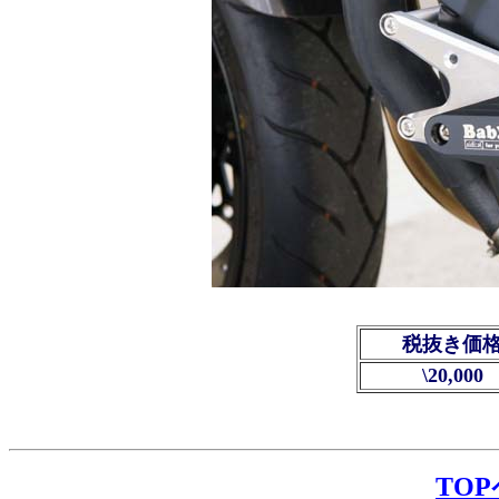
税抜き価
\20,000
TO