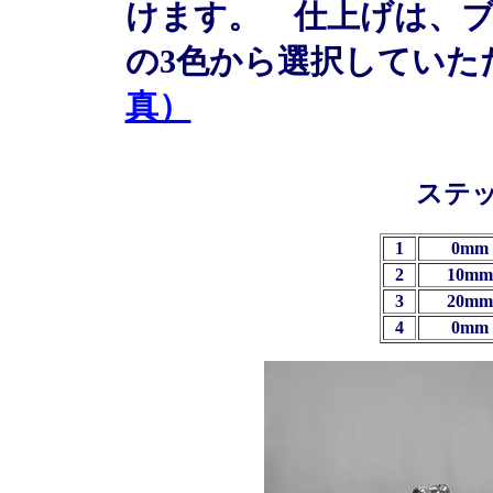
けます。 仕上げは、
の3色から選択していた
真）
ステ
1
0mm 
2
10mm
3
20mm
4
0mm 