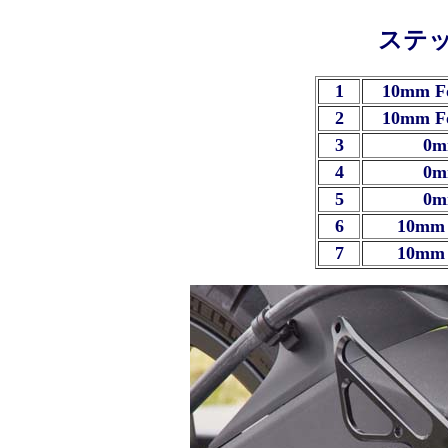
ステ
1
10mm F
2
10mm F
3
0
4
0
5
0
6
10mm 
7
10mm 