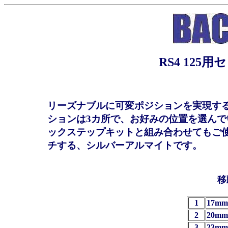
RS4 12
リーズナブルに可変ポジションを実現す
ションは3カ所で、お好みの位置を選ん
ックステップキットと組み合わせてもご
チする、シルバーアルマイトです。
移
1
17mm
2
20mm
3
23mm