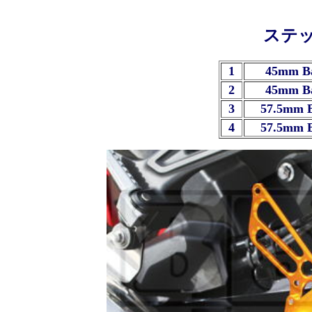
ステ
1
45mm B
2
45mm B
3
57.5mm 
4
57.5mm 