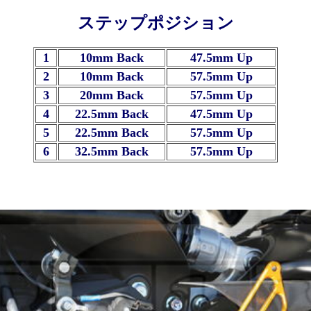
ステップポジション
1
10mm Back
47.5mm Up
2
10mm Back
57.5mm Up
3
20mm Back
57.5mm Up
4
22.5mm Back
47.5mm Up
5
22.5mm Back
57.5mm Up
6
32.5mm Back
57.5mm Up