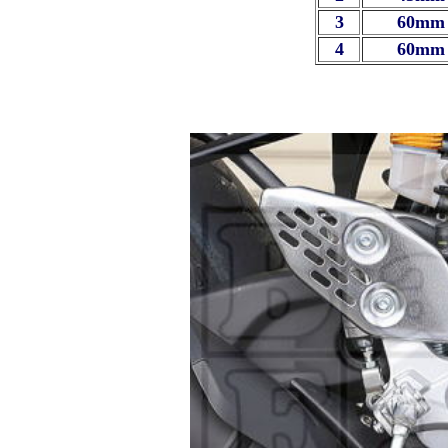
3
60mm 
4
60mm 