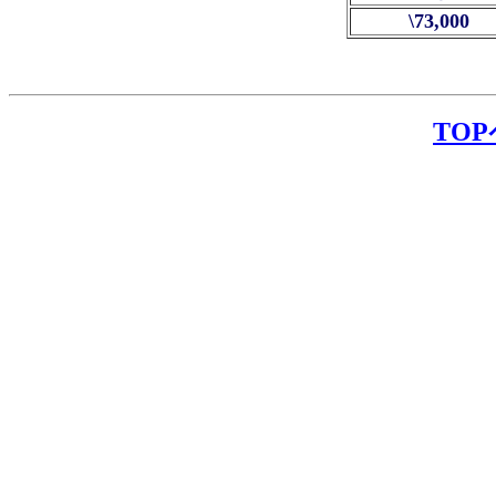
\73,000
TO