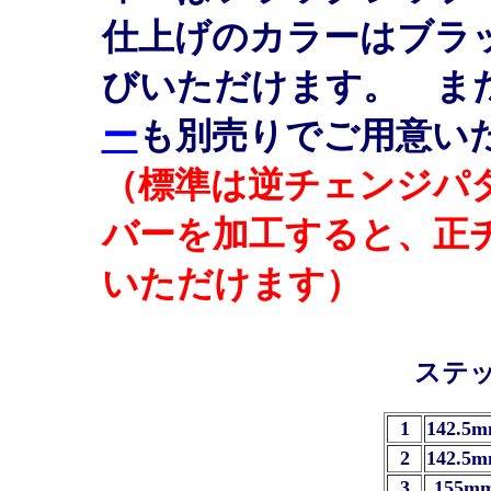
仕上げのカラーはブラ
びいただけます。 ま
ー
も別売りでご用意い
（標準は逆チェンジパ
バーを加工すると、正
いただけます）
ステ
1
142.5m
2
142.5m
3
155mm