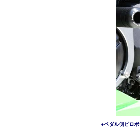
●ペダル側ピロ