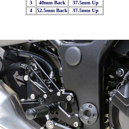
3
40mm Back
37.5mm Up
4
52.5mm Back
37.5mm Up