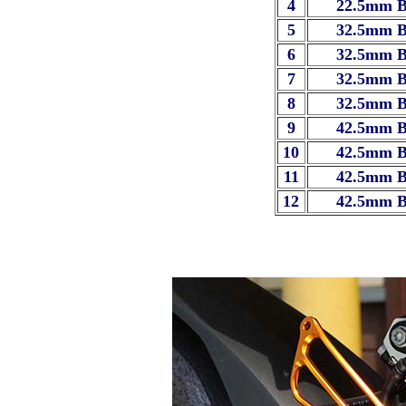
4
22.5mm 
5
32.5mm 
6
32.5mm 
7
32.5mm 
8
32.5mm 
9
42.5mm 
10
42.5mm 
11
42.5mm 
12
42.5mm 