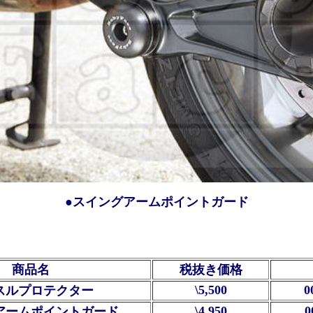
●スイングアームポイントガード
商品名
税抜き価格
\5,500
0
スルプロテクター
\4,950
0
アームポイントガード