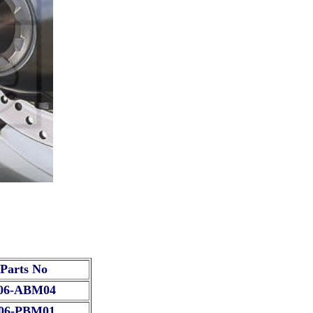
Parts No
06-ABM04
06-PBM01