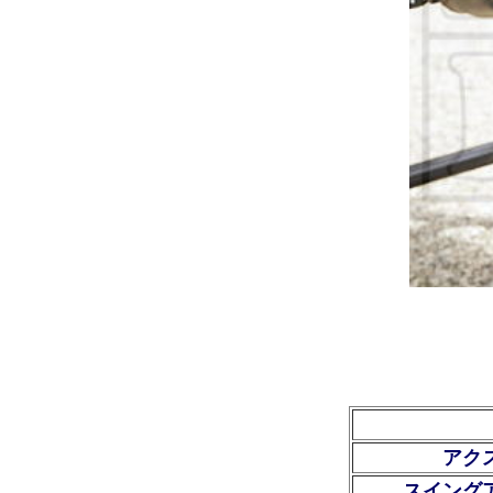
アク
スイング